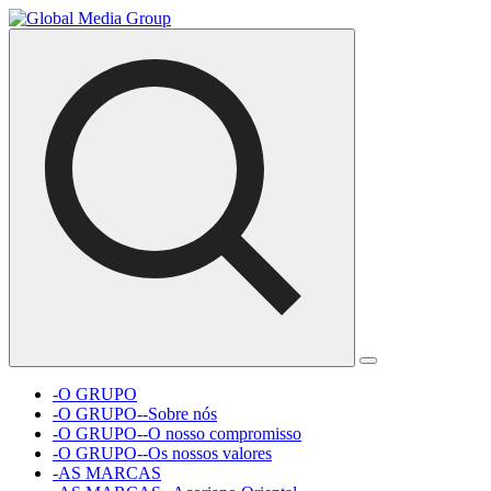
-O GRUPO
-O GRUPO--Sobre nós
-O GRUPO--O nosso compromisso
-O GRUPO--Os nossos valores
-AS MARCAS