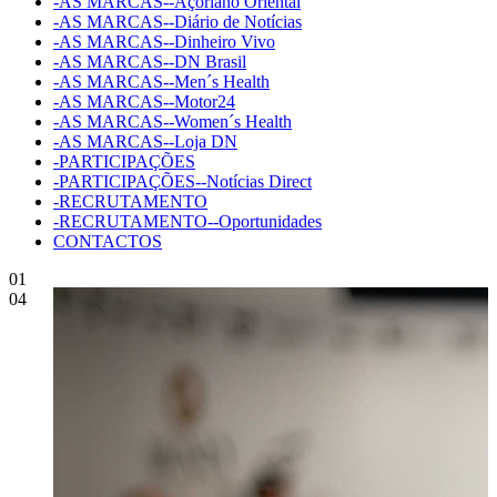
-AS MARCAS--Açoriano Oriental
-AS MARCAS--Diário de Notícias
-AS MARCAS--Dinheiro Vivo
-AS MARCAS--DN Brasil
-AS MARCAS--Men´s Health
-AS MARCAS--Motor24
-AS MARCAS--Women´s Health
-AS MARCAS--Loja DN
-PARTICIPAÇÕES
-PARTICIPAÇÕES--Notícias Direct
-RECRUTAMENTO
-RECRUTAMENTO--Oportunidades
CONTACTOS
01
04