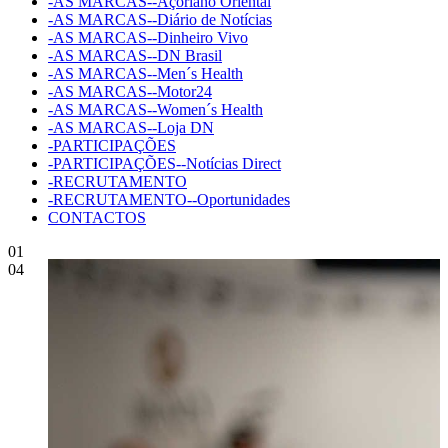
-AS MARCAS--Açoriano Oriental
-AS MARCAS--Diário de Notícias
-AS MARCAS--Dinheiro Vivo
-AS MARCAS--DN Brasil
-AS MARCAS--Men´s Health
-AS MARCAS--Motor24
-AS MARCAS--Women´s Health
-AS MARCAS--Loja DN
-PARTICIPAÇÕES
-PARTICIPAÇÕES--Notícias Direct
-RECRUTAMENTO
-RECRUTAMENTO--Oportunidades
CONTACTOS
01
04