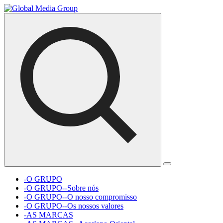
-O GRUPO
-O GRUPO--Sobre nós
-O GRUPO--O nosso compromisso
-O GRUPO--Os nossos valores
-AS MARCAS