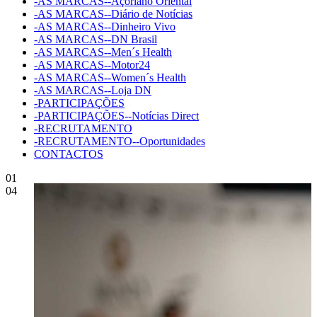
-AS MARCAS--Açoriano Oriental
-AS MARCAS--Diário de Notícias
-AS MARCAS--Dinheiro Vivo
-AS MARCAS--DN Brasil
-AS MARCAS--Men´s Health
-AS MARCAS--Motor24
-AS MARCAS--Women´s Health
-AS MARCAS--Loja DN
-PARTICIPAÇÕES
-PARTICIPAÇÕES--Notícias Direct
-RECRUTAMENTO
-RECRUTAMENTO--Oportunidades
CONTACTOS
01
04