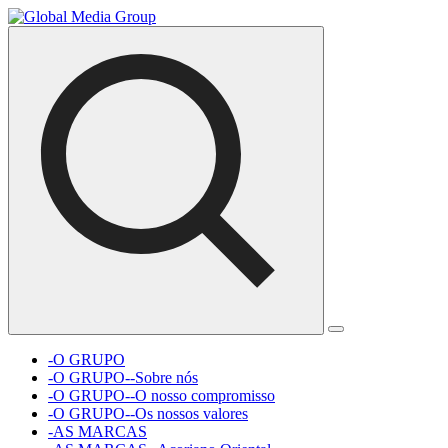
-O GRUPO
-O GRUPO--Sobre nós
-O GRUPO--O nosso compromisso
-O GRUPO--Os nossos valores
-AS MARCAS