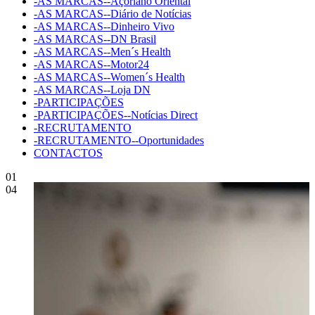
-AS MARCAS--Açoriano Oriental
-AS MARCAS--Diário de Notícias
-AS MARCAS--Dinheiro Vivo
-AS MARCAS--DN Brasil
-AS MARCAS--Men´s Health
-AS MARCAS--Motor24
-AS MARCAS--Women´s Health
-AS MARCAS--Loja DN
-PARTICIPAÇÕES
-PARTICIPAÇÕES--Notícias Direct
-RECRUTAMENTO
-RECRUTAMENTO--Oportunidades
CONTACTOS
01
04