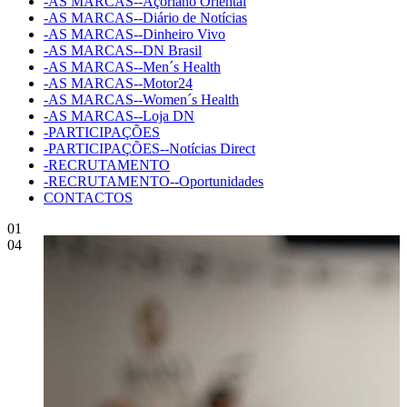
-AS MARCAS--Açoriano Oriental
-AS MARCAS--Diário de Notícias
-AS MARCAS--Dinheiro Vivo
-AS MARCAS--DN Brasil
-AS MARCAS--Men´s Health
-AS MARCAS--Motor24
-AS MARCAS--Women´s Health
-AS MARCAS--Loja DN
-PARTICIPAÇÕES
-PARTICIPAÇÕES--Notícias Direct
-RECRUTAMENTO
-RECRUTAMENTO--Oportunidades
CONTACTOS
01
04