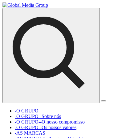
-O GRUPO
-O GRUPO--Sobre nós
-O GRUPO--O nosso compromisso
-O GRUPO--Os nossos valores
-AS MARCAS