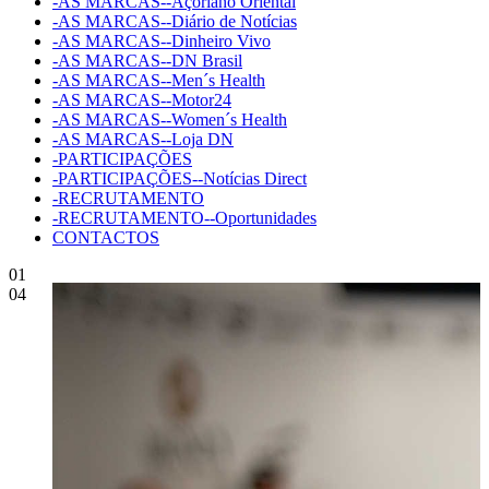
-AS MARCAS--Açoriano Oriental
-AS MARCAS--Diário de Notícias
-AS MARCAS--Dinheiro Vivo
-AS MARCAS--DN Brasil
-AS MARCAS--Men´s Health
-AS MARCAS--Motor24
-AS MARCAS--Women´s Health
-AS MARCAS--Loja DN
-PARTICIPAÇÕES
-PARTICIPAÇÕES--Notícias Direct
-RECRUTAMENTO
-RECRUTAMENTO--Oportunidades
CONTACTOS
01
04