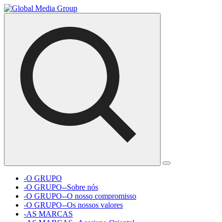
-O GRUPO
-O GRUPO--Sobre nós
-O GRUPO--O nosso compromisso
-O GRUPO--Os nossos valores
-AS MARCAS