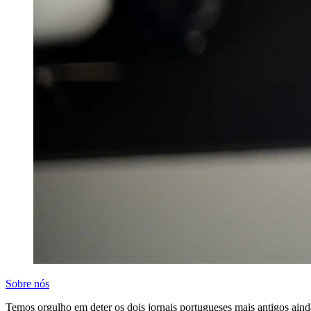
Sobre nós
Temos orgulho em deter os dois jornais portugueses mais antigos aind