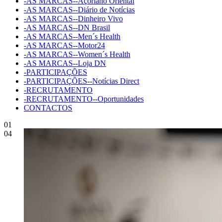
-AS MARCAS--Açoriano Oriental
-AS MARCAS--Diário de Notícias
-AS MARCAS--Dinheiro Vivo
-AS MARCAS--DN Brasil
-AS MARCAS--Men´s Health
-AS MARCAS--Motor24
-AS MARCAS--Women´s Health
-AS MARCAS--Loja DN
-PARTICIPAÇÕES
-PARTICIPAÇÕES--Notícias Direct
-RECRUTAMENTO
-RECRUTAMENTO--Oportunidades
CONTACTOS
01
04