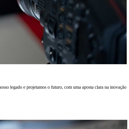
 nosso legado e projetamos o futuro, com uma aposta clara na inovação
O
i