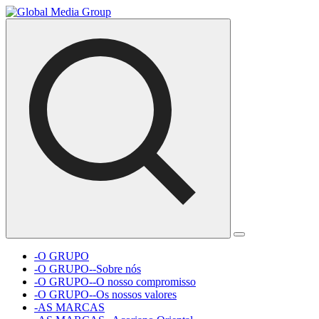
-O GRUPO
-O GRUPO--Sobre nós
-O GRUPO--O nosso compromisso
-O GRUPO--Os nossos valores
-AS MARCAS