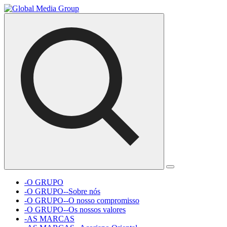
-O GRUPO
-O GRUPO--Sobre nós
-O GRUPO--O nosso compromisso
-O GRUPO--Os nossos valores
-AS MARCAS