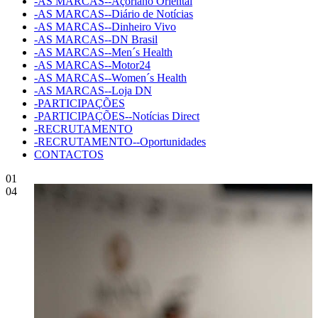
-AS MARCAS--Açoriano Oriental
-AS MARCAS--Diário de Notícias
-AS MARCAS--Dinheiro Vivo
-AS MARCAS--DN Brasil
-AS MARCAS--Men´s Health
-AS MARCAS--Motor24
-AS MARCAS--Women´s Health
-AS MARCAS--Loja DN
-PARTICIPAÇÕES
-PARTICIPAÇÕES--Notícias Direct
-RECRUTAMENTO
-RECRUTAMENTO--Oportunidades
CONTACTOS
01
04