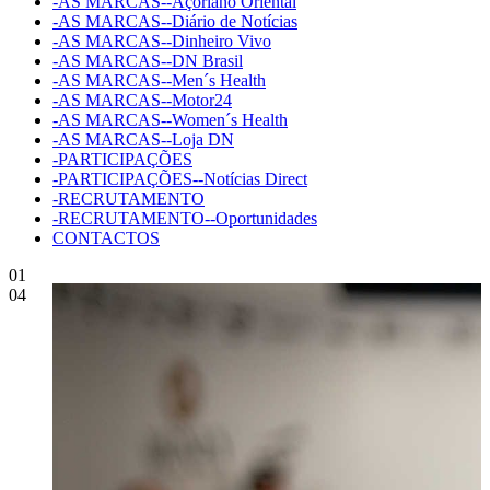
-AS MARCAS--Açoriano Oriental
-AS MARCAS--Diário de Notícias
-AS MARCAS--Dinheiro Vivo
-AS MARCAS--DN Brasil
-AS MARCAS--Men´s Health
-AS MARCAS--Motor24
-AS MARCAS--Women´s Health
-AS MARCAS--Loja DN
-PARTICIPAÇÕES
-PARTICIPAÇÕES--Notícias Direct
-RECRUTAMENTO
-RECRUTAMENTO--Oportunidades
CONTACTOS
01
04