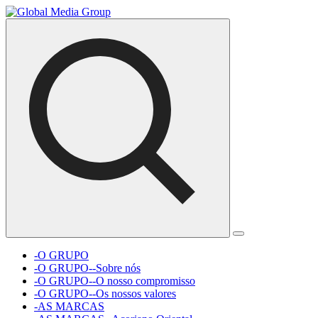
-O GRUPO
-O GRUPO--Sobre nós
-O GRUPO--O nosso compromisso
-O GRUPO--Os nossos valores
-AS MARCAS