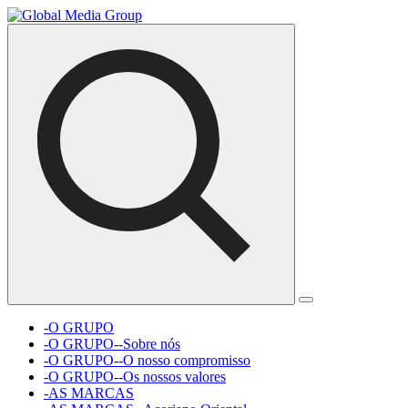
-O GRUPO
-O GRUPO--Sobre nós
-O GRUPO--O nosso compromisso
-O GRUPO--Os nossos valores
-AS MARCAS