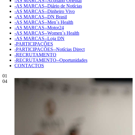
-AS MARCAS--Açoriano Oriental
-AS MARCAS--Diário de Notícias
-AS MARCAS--Dinheiro Vivo
-AS MARCAS--DN Brasil
-AS MARCAS--Men´s Health
-AS MARCAS--Motor24
-AS MARCAS--Women´s Health
-AS MARCAS--Loja DN
-PARTICIPAÇÕES
-PARTICIPAÇÕES--Notícias Direct
-RECRUTAMENTO
-RECRUTAMENTO--Oportunidades
CONTACTOS
01
04