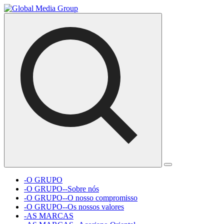
-O GRUPO
-O GRUPO--Sobre nós
-O GRUPO--O nosso compromisso
-O GRUPO--Os nossos valores
-AS MARCAS