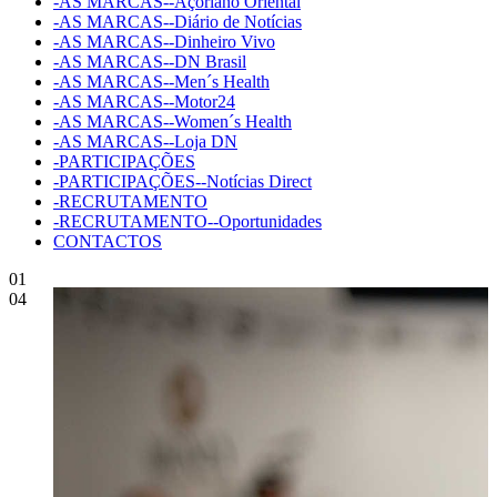
-AS MARCAS--Açoriano Oriental
-AS MARCAS--Diário de Notícias
-AS MARCAS--Dinheiro Vivo
-AS MARCAS--DN Brasil
-AS MARCAS--Men´s Health
-AS MARCAS--Motor24
-AS MARCAS--Women´s Health
-AS MARCAS--Loja DN
-PARTICIPAÇÕES
-PARTICIPAÇÕES--Notícias Direct
-RECRUTAMENTO
-RECRUTAMENTO--Oportunidades
CONTACTOS
01
04