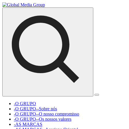
-O GRUPO
-O GRUPO--Sobre nós
-O GRUPO--O nosso compromisso
-O GRUPO--Os nossos valores
-AS MARCAS