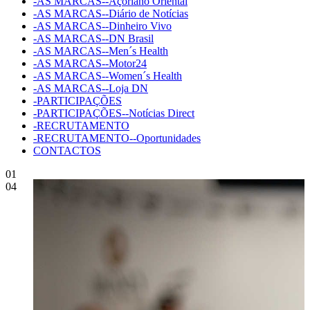
-AS MARCAS--Açoriano Oriental
-AS MARCAS--Diário de Notícias
-AS MARCAS--Dinheiro Vivo
-AS MARCAS--DN Brasil
-AS MARCAS--Men´s Health
-AS MARCAS--Motor24
-AS MARCAS--Women´s Health
-AS MARCAS--Loja DN
-PARTICIPAÇÕES
-PARTICIPAÇÕES--Notícias Direct
-RECRUTAMENTO
-RECRUTAMENTO--Oportunidades
CONTACTOS
01
04