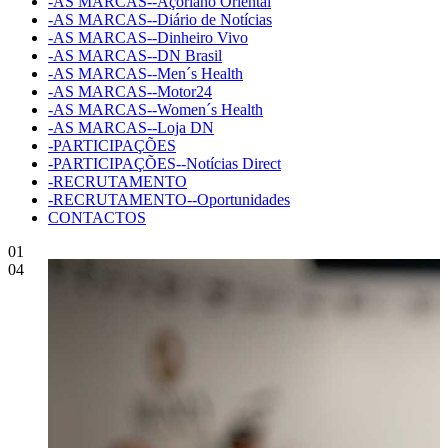
-AS MARCAS--Açoriano Oriental
-AS MARCAS--Diário de Notícias
-AS MARCAS--Dinheiro Vivo
-AS MARCAS--DN Brasil
-AS MARCAS--Men´s Health
-AS MARCAS--Motor24
-AS MARCAS--Women´s Health
-AS MARCAS--Loja DN
-PARTICIPAÇÕES
-PARTICIPAÇÕES--Notícias Direct
-RECRUTAMENTO
-RECRUTAMENTO--Oportunidades
CONTACTOS
01
04