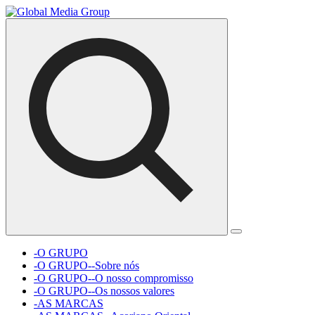
-O GRUPO
-O GRUPO--Sobre nós
-O GRUPO--O nosso compromisso
-O GRUPO--Os nossos valores
-AS MARCAS