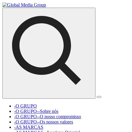
-O GRUPO
-O GRUPO--Sobre nós
-O GRUPO--O nosso compromisso
-O GRUPO--Os nossos valores
-AS MARCAS