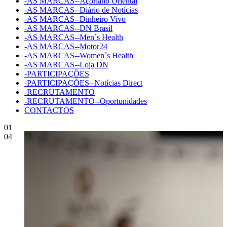
-AS MARCAS--Açoriano Oriental
-AS MARCAS--Diário de Notícias
-AS MARCAS--Dinheiro Vivo
-AS MARCAS--DN Brasil
-AS MARCAS--Men´s Health
-AS MARCAS--Motor24
-AS MARCAS--Women´s Health
-AS MARCAS--Loja DN
-PARTICIPAÇÕES
-PARTICIPAÇÕES--Notícias Direct
-RECRUTAMENTO
-RECRUTAMENTO--Oportunidades
CONTACTOS
01
04