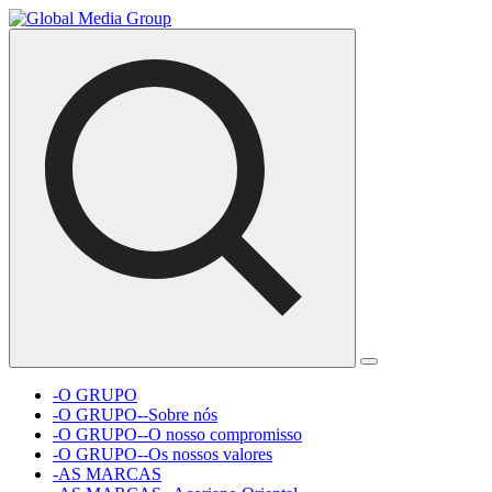
-O GRUPO
-O GRUPO--Sobre nós
-O GRUPO--O nosso compromisso
-O GRUPO--Os nossos valores
-AS MARCAS