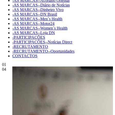
-AS MARCAS--Açoriano Oriental
-AS MARCAS--Diário de Notícias
-AS MARCAS--Dinheiro Vivo
-AS MARCAS--DN Brasil
-AS MARCAS--Men´s Health
-AS MARCAS--Motor24
-AS MARCAS--Women´s Health
-AS MARCAS--Loja DN
-PARTICIPAÇÕES
-PARTICIPAÇÕES--Notícias Direct
-RECRUTAMENTO
-RECRUTAMENTO--Oportunidades
CONTACTOS
01
04