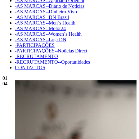
-AS MARCAS--Açoriano Oriental
-AS MARCAS--Diário de Notícias
-AS MARCAS--Dinheiro Vivo
-AS MARCAS--DN Brasil
-AS MARCAS--Men´s Health
-AS MARCAS--Motor24
-AS MARCAS--Women´s Health
-AS MARCAS--Loja DN
-PARTICIPAÇÕES
-PARTICIPAÇÕES--Notícias Direct
-RECRUTAMENTO
-RECRUTAMENTO--Oportunidades
CONTACTOS
01
04