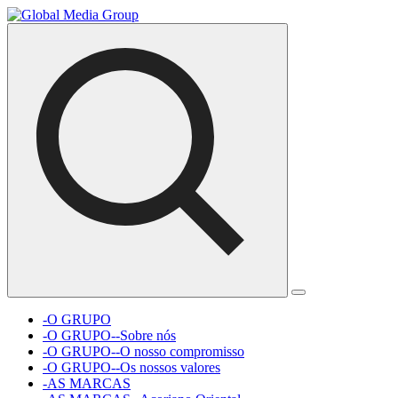
-O GRUPO
-O GRUPO--Sobre nós
-O GRUPO--O nosso compromisso
-O GRUPO--Os nossos valores
-AS MARCAS