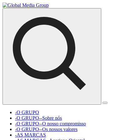
-O GRUPO
-O GRUPO--Sobre nós
-O GRUPO--O nosso compromisso
-O GRUPO--Os nossos valores
-AS MARCAS