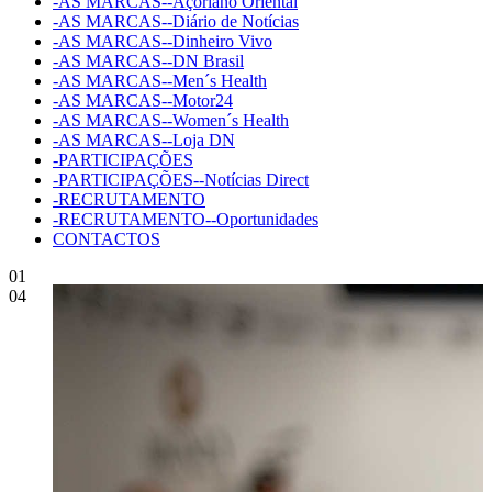
-AS MARCAS--Açoriano Oriental
-AS MARCAS--Diário de Notícias
-AS MARCAS--Dinheiro Vivo
-AS MARCAS--DN Brasil
-AS MARCAS--Men´s Health
-AS MARCAS--Motor24
-AS MARCAS--Women´s Health
-AS MARCAS--Loja DN
-PARTICIPAÇÕES
-PARTICIPAÇÕES--Notícias Direct
-RECRUTAMENTO
-RECRUTAMENTO--Oportunidades
CONTACTOS
01
04