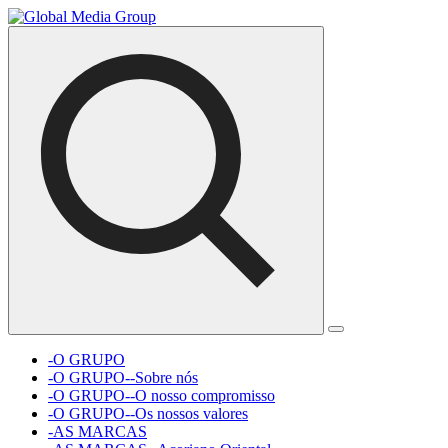
-O GRUPO
-O GRUPO--Sobre nós
-O GRUPO--O nosso compromisso
-O GRUPO--Os nossos valores
-AS MARCAS