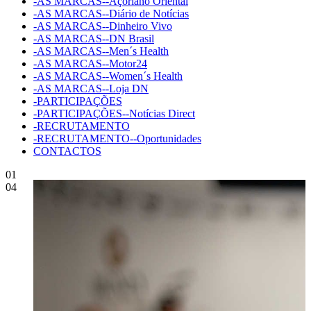
-AS MARCAS--Açoriano Oriental
-AS MARCAS--Diário de Notícias
-AS MARCAS--Dinheiro Vivo
-AS MARCAS--DN Brasil
-AS MARCAS--Men´s Health
-AS MARCAS--Motor24
-AS MARCAS--Women´s Health
-AS MARCAS--Loja DN
-PARTICIPAÇÕES
-PARTICIPAÇÕES--Notícias Direct
-RECRUTAMENTO
-RECRUTAMENTO--Oportunidades
CONTACTOS
01
04