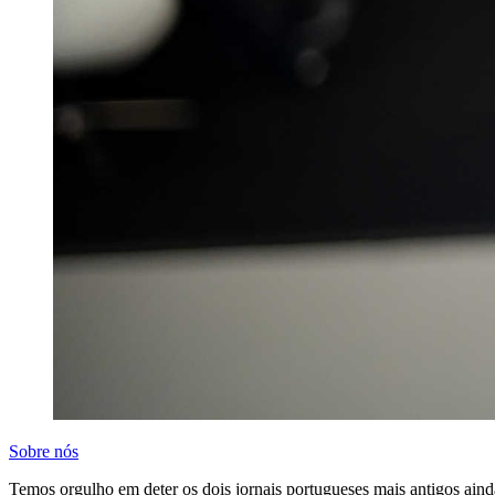
Sobre nós
Temos orgulho em deter os dois jornais portugueses mais antigos aind