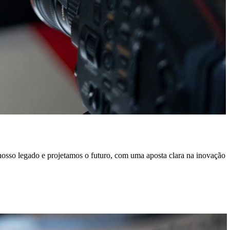
 nosso legado e projetamos o futuro, com uma aposta clara na inovação
O
i