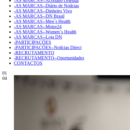
-AS MARCAS--Açoriano Oriental
-AS MARCAS--Diário de Notícias
-AS MARCAS--Dinheiro Vivo
-AS MARCAS--DN Brasil
-AS MARCAS--Men´s Health
-AS MARCAS--Motor24
-AS MARCAS--Women´s Health
-AS MARCAS--Loja DN
-PARTICIPAÇÕES
-PARTICIPAÇÕES--Notícias Direct
-RECRUTAMENTO
-RECRUTAMENTO--Oportunidades
CONTACTOS
01
04