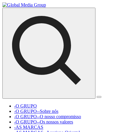
-O GRUPO
-O GRUPO--Sobre nós
-O GRUPO--O nosso compromisso
-O GRUPO--Os nossos valores
-AS MARCAS