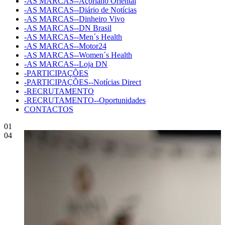
-AS MARCAS--Açoriano Oriental
-AS MARCAS--Diário de Notícias
-AS MARCAS--Dinheiro Vivo
-AS MARCAS--DN Brasil
-AS MARCAS--Men´s Health
-AS MARCAS--Motor24
-AS MARCAS--Women´s Health
-AS MARCAS--Loja DN
-PARTICIPAÇÕES
-PARTICIPAÇÕES--Notícias Direct
-RECRUTAMENTO
-RECRUTAMENTO--Oportunidades
CONTACTOS
01
04