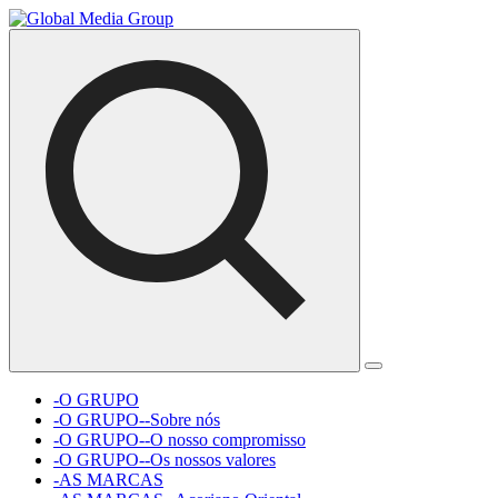
-O GRUPO
-O GRUPO--Sobre nós
-O GRUPO--O nosso compromisso
-O GRUPO--Os nossos valores
-AS MARCAS