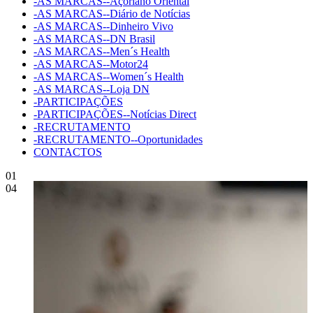
-AS MARCAS--Açoriano Oriental
-AS MARCAS--Diário de Notícias
-AS MARCAS--Dinheiro Vivo
-AS MARCAS--DN Brasil
-AS MARCAS--Men´s Health
-AS MARCAS--Motor24
-AS MARCAS--Women´s Health
-AS MARCAS--Loja DN
-PARTICIPAÇÕES
-PARTICIPAÇÕES--Notícias Direct
-RECRUTAMENTO
-RECRUTAMENTO--Oportunidades
CONTACTOS
01
04