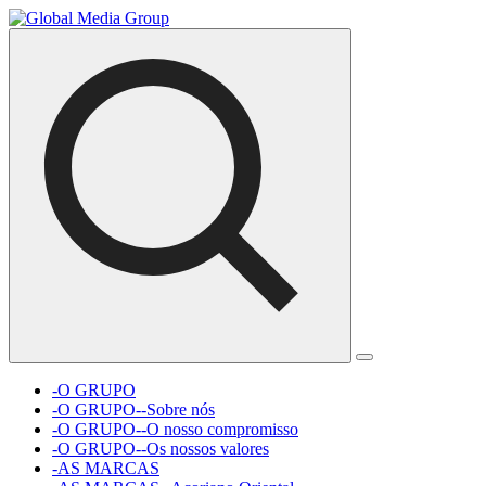
-O GRUPO
-O GRUPO--Sobre nós
-O GRUPO--O nosso compromisso
-O GRUPO--Os nossos valores
-AS MARCAS