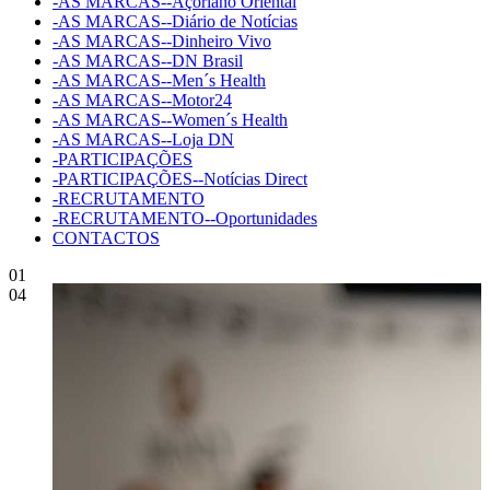
-AS MARCAS--Açoriano Oriental
-AS MARCAS--Diário de Notícias
-AS MARCAS--Dinheiro Vivo
-AS MARCAS--DN Brasil
-AS MARCAS--Men´s Health
-AS MARCAS--Motor24
-AS MARCAS--Women´s Health
-AS MARCAS--Loja DN
-PARTICIPAÇÕES
-PARTICIPAÇÕES--Notícias Direct
-RECRUTAMENTO
-RECRUTAMENTO--Oportunidades
CONTACTOS
01
04