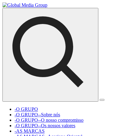
-O GRUPO
-O GRUPO--Sobre nós
-O GRUPO--O nosso compromisso
-O GRUPO--Os nossos valores
-AS MARCAS