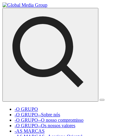
-O GRUPO
-O GRUPO--Sobre nós
-O GRUPO--O nosso compromisso
-O GRUPO--Os nossos valores
-AS MARCAS