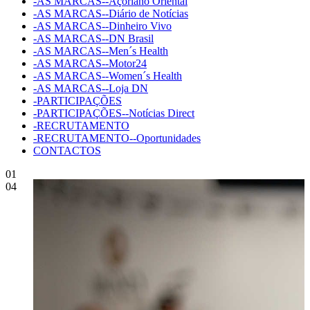
-AS MARCAS--Açoriano Oriental
-AS MARCAS--Diário de Notícias
-AS MARCAS--Dinheiro Vivo
-AS MARCAS--DN Brasil
-AS MARCAS--Men´s Health
-AS MARCAS--Motor24
-AS MARCAS--Women´s Health
-AS MARCAS--Loja DN
-PARTICIPAÇÕES
-PARTICIPAÇÕES--Notícias Direct
-RECRUTAMENTO
-RECRUTAMENTO--Oportunidades
CONTACTOS
01
04