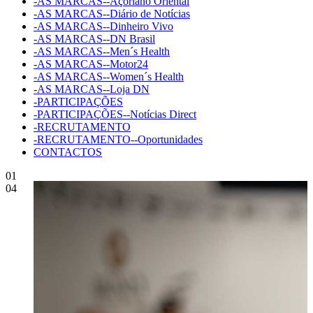
-AS MARCAS--Açoriano Oriental
-AS MARCAS--Diário de Notícias
-AS MARCAS--Dinheiro Vivo
-AS MARCAS--DN Brasil
-AS MARCAS--Men´s Health
-AS MARCAS--Motor24
-AS MARCAS--Women´s Health
-AS MARCAS--Loja DN
-PARTICIPAÇÕES
-PARTICIPAÇÕES--Notícias Direct
-RECRUTAMENTO
-RECRUTAMENTO--Oportunidades
CONTACTOS
01
04