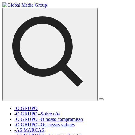
-O GRUPO
-O GRUPO--Sobre nós
-O GRUPO--O nosso compromisso
-O GRUPO--Os nossos valores
-AS MARCAS