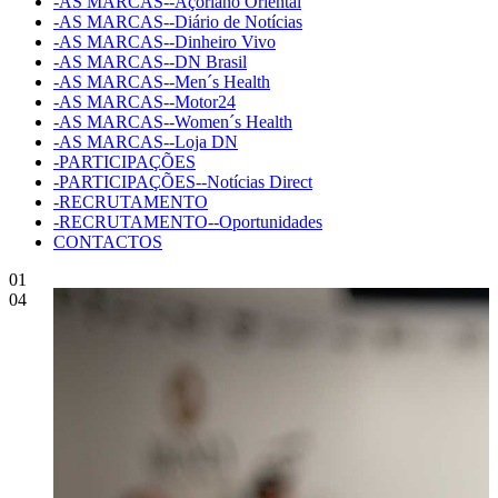
-AS MARCAS--Açoriano Oriental
-AS MARCAS--Diário de Notícias
-AS MARCAS--Dinheiro Vivo
-AS MARCAS--DN Brasil
-AS MARCAS--Men´s Health
-AS MARCAS--Motor24
-AS MARCAS--Women´s Health
-AS MARCAS--Loja DN
-PARTICIPAÇÕES
-PARTICIPAÇÕES--Notícias Direct
-RECRUTAMENTO
-RECRUTAMENTO--Oportunidades
CONTACTOS
01
04