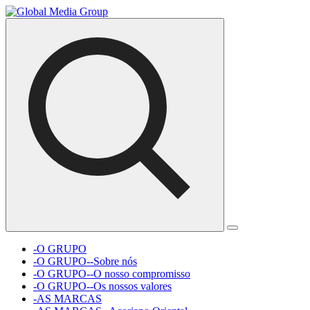
-O GRUPO
-O GRUPO--Sobre nós
-O GRUPO--O nosso compromisso
-O GRUPO--Os nossos valores
-AS MARCAS