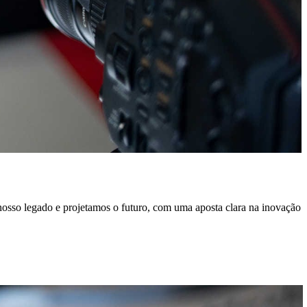
 nosso legado e projetamos o futuro, com uma aposta clara na inovação
O
i