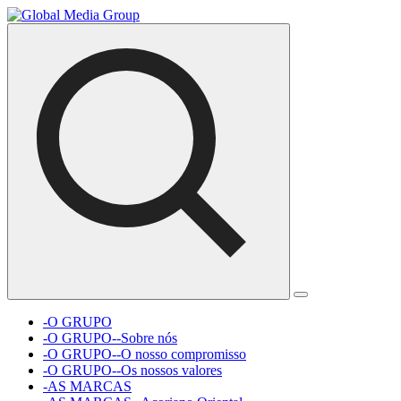
-O GRUPO
-O GRUPO--Sobre nós
-O GRUPO--O nosso compromisso
-O GRUPO--Os nossos valores
-AS MARCAS