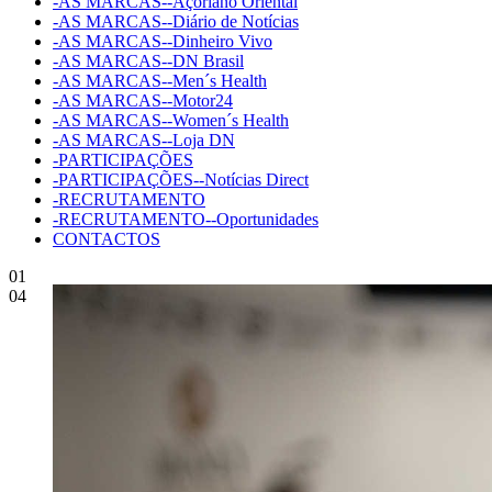
-AS MARCAS--Açoriano Oriental
-AS MARCAS--Diário de Notícias
-AS MARCAS--Dinheiro Vivo
-AS MARCAS--DN Brasil
-AS MARCAS--Men´s Health
-AS MARCAS--Motor24
-AS MARCAS--Women´s Health
-AS MARCAS--Loja DN
-PARTICIPAÇÕES
-PARTICIPAÇÕES--Notícias Direct
-RECRUTAMENTO
-RECRUTAMENTO--Oportunidades
CONTACTOS
01
04