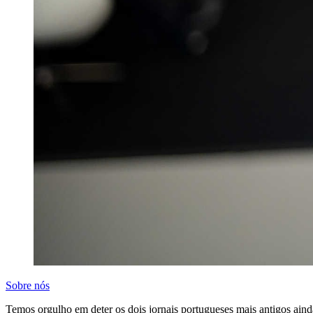
Sobre nós
Temos orgulho em deter os dois jornais portugueses mais antigos aind