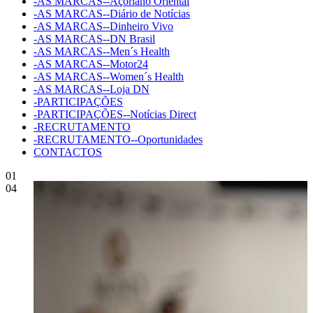
-AS MARCAS--Açoriano Oriental
-AS MARCAS--Diário de Notícias
-AS MARCAS--Dinheiro Vivo
-AS MARCAS--DN Brasil
-AS MARCAS--Men´s Health
-AS MARCAS--Motor24
-AS MARCAS--Women´s Health
-AS MARCAS--Loja DN
-PARTICIPAÇÕES
-PARTICIPAÇÕES--Notícias Direct
-RECRUTAMENTO
-RECRUTAMENTO--Oportunidades
CONTACTOS
01
04