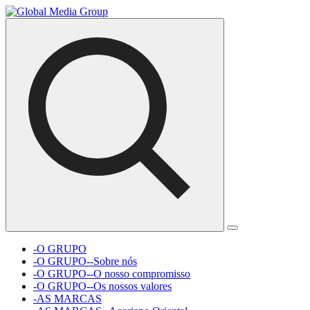
-O GRUPO
-O GRUPO--Sobre nós
-O GRUPO--O nosso compromisso
-O GRUPO--Os nossos valores
-AS MARCAS