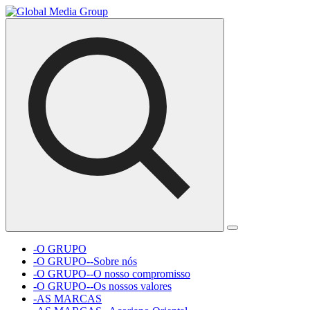
-O GRUPO
-O GRUPO--Sobre nós
-O GRUPO--O nosso compromisso
-O GRUPO--Os nossos valores
-AS MARCAS