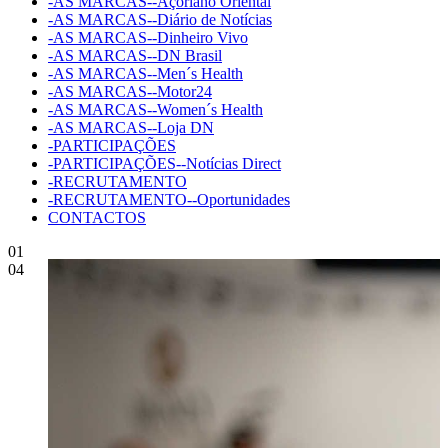
-AS MARCAS--Açoriano Oriental
-AS MARCAS--Diário de Notícias
-AS MARCAS--Dinheiro Vivo
-AS MARCAS--DN Brasil
-AS MARCAS--Men´s Health
-AS MARCAS--Motor24
-AS MARCAS--Women´s Health
-AS MARCAS--Loja DN
-PARTICIPAÇÕES
-PARTICIPAÇÕES--Notícias Direct
-RECRUTAMENTO
-RECRUTAMENTO--Oportunidades
CONTACTOS
01
04