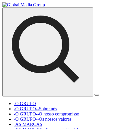
-O GRUPO
-O GRUPO--Sobre nós
-O GRUPO--O nosso compromisso
-O GRUPO--Os nossos valores
-AS MARCAS