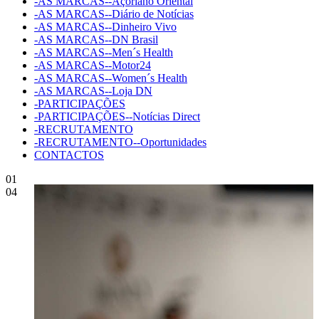
-AS MARCAS--Açoriano Oriental
-AS MARCAS--Diário de Notícias
-AS MARCAS--Dinheiro Vivo
-AS MARCAS--DN Brasil
-AS MARCAS--Men´s Health
-AS MARCAS--Motor24
-AS MARCAS--Women´s Health
-AS MARCAS--Loja DN
-PARTICIPAÇÕES
-PARTICIPAÇÕES--Notícias Direct
-RECRUTAMENTO
-RECRUTAMENTO--Oportunidades
CONTACTOS
01
04