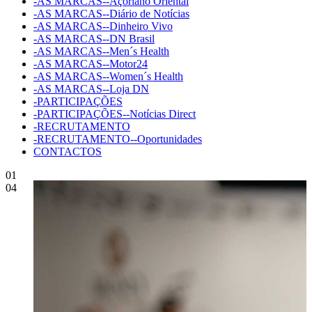
-AS MARCAS--Açoriano Oriental
-AS MARCAS--Diário de Notícias
-AS MARCAS--Dinheiro Vivo
-AS MARCAS--DN Brasil
-AS MARCAS--Men´s Health
-AS MARCAS--Motor24
-AS MARCAS--Women´s Health
-AS MARCAS--Loja DN
-PARTICIPAÇÕES
-PARTICIPAÇÕES--Notícias Direct
-RECRUTAMENTO
-RECRUTAMENTO--Oportunidades
CONTACTOS
01
04