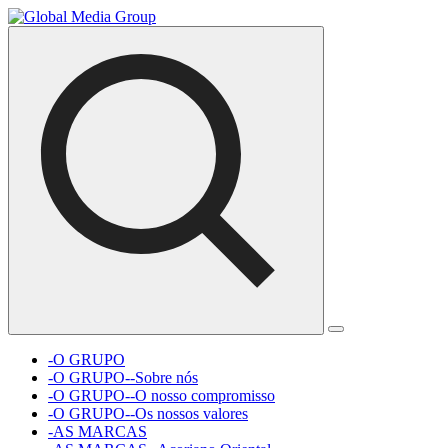
-O GRUPO
-O GRUPO--Sobre nós
-O GRUPO--O nosso compromisso
-O GRUPO--Os nossos valores
-AS MARCAS