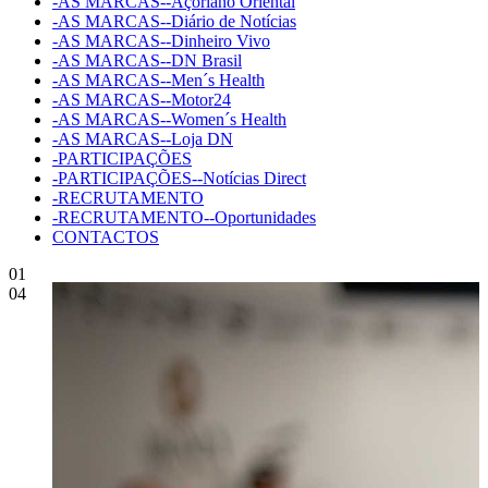
-AS MARCAS--Açoriano Oriental
-AS MARCAS--Diário de Notícias
-AS MARCAS--Dinheiro Vivo
-AS MARCAS--DN Brasil
-AS MARCAS--Men´s Health
-AS MARCAS--Motor24
-AS MARCAS--Women´s Health
-AS MARCAS--Loja DN
-PARTICIPAÇÕES
-PARTICIPAÇÕES--Notícias Direct
-RECRUTAMENTO
-RECRUTAMENTO--Oportunidades
CONTACTOS
01
04