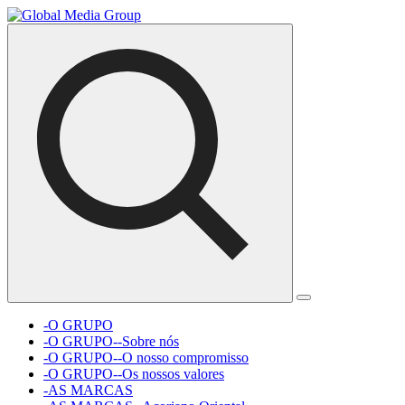
-O GRUPO
-O GRUPO--Sobre nós
-O GRUPO--O nosso compromisso
-O GRUPO--Os nossos valores
-AS MARCAS