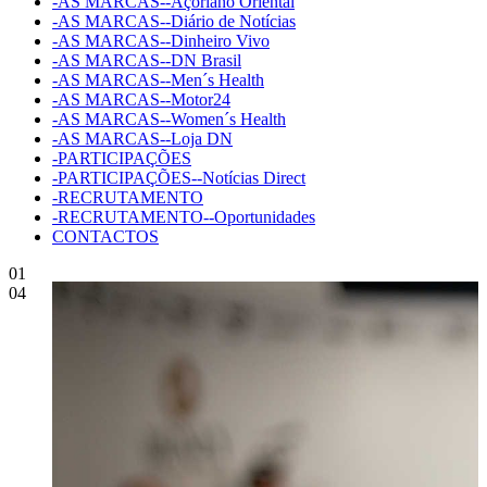
-AS MARCAS--Açoriano Oriental
-AS MARCAS--Diário de Notícias
-AS MARCAS--Dinheiro Vivo
-AS MARCAS--DN Brasil
-AS MARCAS--Men´s Health
-AS MARCAS--Motor24
-AS MARCAS--Women´s Health
-AS MARCAS--Loja DN
-PARTICIPAÇÕES
-PARTICIPAÇÕES--Notícias Direct
-RECRUTAMENTO
-RECRUTAMENTO--Oportunidades
CONTACTOS
01
04