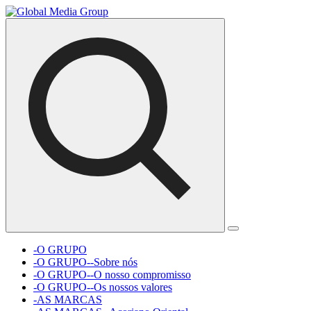
-O GRUPO
-O GRUPO--Sobre nós
-O GRUPO--O nosso compromisso
-O GRUPO--Os nossos valores
-AS MARCAS