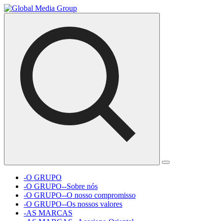
-O GRUPO
-O GRUPO--Sobre nós
-O GRUPO--O nosso compromisso
-O GRUPO--Os nossos valores
-AS MARCAS