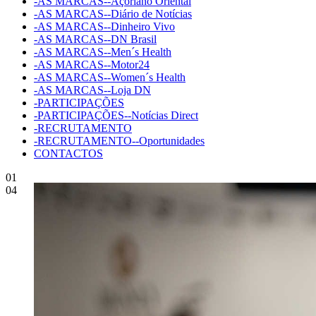
-AS MARCAS--Açoriano Oriental
-AS MARCAS--Diário de Notícias
-AS MARCAS--Dinheiro Vivo
-AS MARCAS--DN Brasil
-AS MARCAS--Men´s Health
-AS MARCAS--Motor24
-AS MARCAS--Women´s Health
-AS MARCAS--Loja DN
-PARTICIPAÇÕES
-PARTICIPAÇÕES--Notícias Direct
-RECRUTAMENTO
-RECRUTAMENTO--Oportunidades
CONTACTOS
01
04