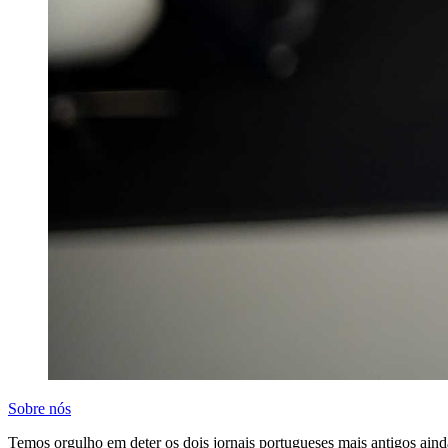
Sobre nós
Temos orgulho em deter os dois jornais portugueses mais antigos aind