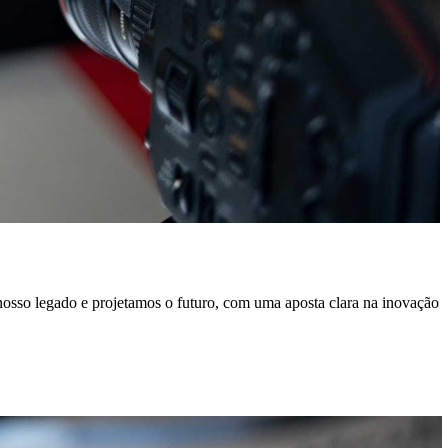
 nosso legado e projetamos o futuro, com uma aposta clara na inovação
O
i