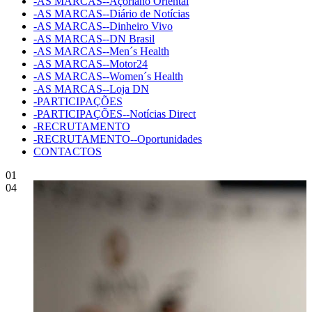
-AS MARCAS--Açoriano Oriental
-AS MARCAS--Diário de Notícias
-AS MARCAS--Dinheiro Vivo
-AS MARCAS--DN Brasil
-AS MARCAS--Men´s Health
-AS MARCAS--Motor24
-AS MARCAS--Women´s Health
-AS MARCAS--Loja DN
-PARTICIPAÇÕES
-PARTICIPAÇÕES--Notícias Direct
-RECRUTAMENTO
-RECRUTAMENTO--Oportunidades
CONTACTOS
01
04