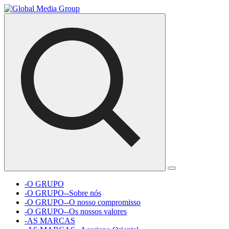
-O GRUPO
-O GRUPO--Sobre nós
-O GRUPO--O nosso compromisso
-O GRUPO--Os nossos valores
-AS MARCAS