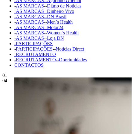
-AS MARCAS--Açoriano Oriental
-AS MARCAS--Diário de Notícias
-AS MARCAS--Dinheiro Vivo
-AS MARCAS--DN Brasil
-AS MARCAS--Men´s Health
-AS MARCAS--Motor24
-AS MARCAS--Women´s Health
-AS MARCAS--Loja DN
-PARTICIPAÇÕES
-PARTICIPAÇÕES--Notícias Direct
-RECRUTAMENTO
-RECRUTAMENTO--Oportunidades
CONTACTOS
01
04