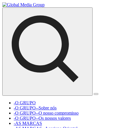
-O GRUPO
-O GRUPO--Sobre nós
-O GRUPO--O nosso compromisso
-O GRUPO--Os nossos valores
-AS MARCAS