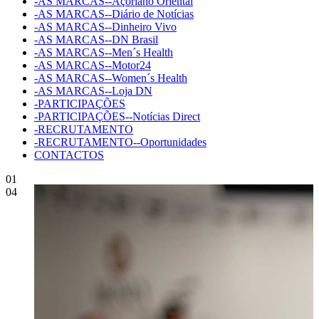
-AS MARCAS--Açoriano Oriental
-AS MARCAS--Diário de Notícias
-AS MARCAS--Dinheiro Vivo
-AS MARCAS--DN Brasil
-AS MARCAS--Men´s Health
-AS MARCAS--Motor24
-AS MARCAS--Women´s Health
-AS MARCAS--Loja DN
-PARTICIPAÇÕES
-PARTICIPAÇÕES--Notícias Direct
-RECRUTAMENTO
-RECRUTAMENTO--Oportunidades
CONTACTOS
01
04