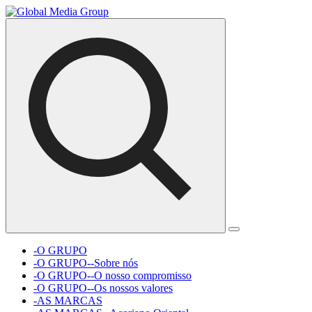
-O GRUPO
-O GRUPO--Sobre nós
-O GRUPO--O nosso compromisso
-O GRUPO--Os nossos valores
-AS MARCAS