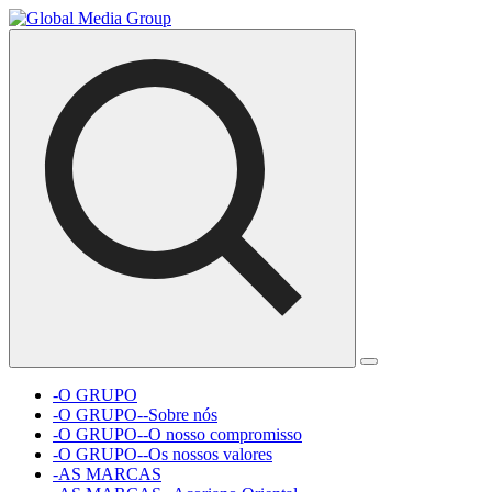
-O GRUPO
-O GRUPO--Sobre nós
-O GRUPO--O nosso compromisso
-O GRUPO--Os nossos valores
-AS MARCAS