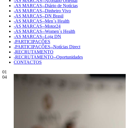
-AS MARCAS--Açoriano Oriental
-AS MARCAS--Diário de Notícias
-AS MARCAS--Dinheiro Vivo
-AS MARCAS--DN Brasil
-AS MARCAS--Men´s Health
-AS MARCAS--Motor24
-AS MARCAS--Women´s Health
-AS MARCAS--Loja DN
-PARTICIPAÇÕES
-PARTICIPAÇÕES--Notícias Direct
-RECRUTAMENTO
-RECRUTAMENTO--Oportunidades
CONTACTOS
01
04