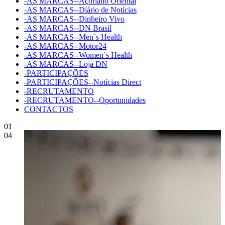
-AS MARCAS--Açoriano Oriental
-AS MARCAS--Diário de Notícias
-AS MARCAS--Dinheiro Vivo
-AS MARCAS--DN Brasil
-AS MARCAS--Men´s Health
-AS MARCAS--Motor24
-AS MARCAS--Women´s Health
-AS MARCAS--Loja DN
-PARTICIPAÇÕES
-PARTICIPAÇÕES--Notícias Direct
-RECRUTAMENTO
-RECRUTAMENTO--Oportunidades
CONTACTOS
01
04