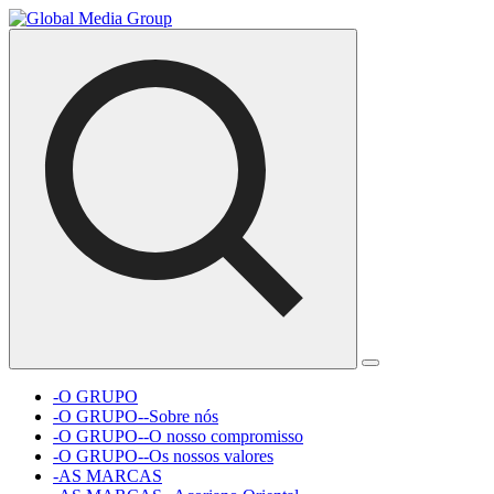
-O GRUPO
-O GRUPO--Sobre nós
-O GRUPO--O nosso compromisso
-O GRUPO--Os nossos valores
-AS MARCAS