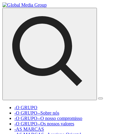
-O GRUPO
-O GRUPO--Sobre nós
-O GRUPO--O nosso compromisso
-O GRUPO--Os nossos valores
-AS MARCAS