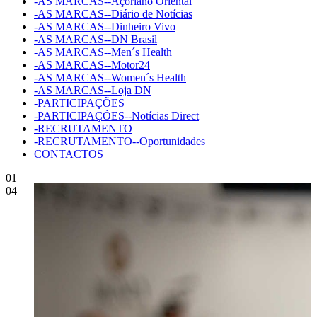
-AS MARCAS--Açoriano Oriental
-AS MARCAS--Diário de Notícias
-AS MARCAS--Dinheiro Vivo
-AS MARCAS--DN Brasil
-AS MARCAS--Men´s Health
-AS MARCAS--Motor24
-AS MARCAS--Women´s Health
-AS MARCAS--Loja DN
-PARTICIPAÇÕES
-PARTICIPAÇÕES--Notícias Direct
-RECRUTAMENTO
-RECRUTAMENTO--Oportunidades
CONTACTOS
01
04